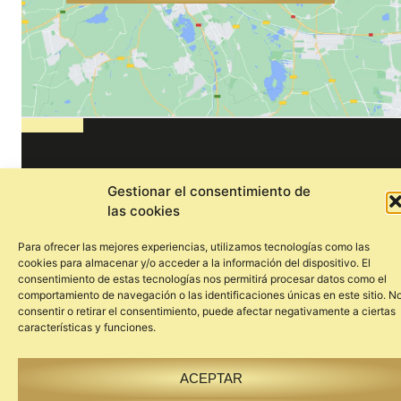
Gestionar el consentimiento de
las cookies
Para ofrecer las mejores experiencias, utilizamos tecnologías como las
cookies para almacenar y/o acceder a la información del dispositivo. El
consentimiento de estas tecnologías nos permitirá procesar datos como el
comportamiento de navegación o las identificaciones únicas en este sitio. N
Hablemos, no dudes en ponerte en
consentir o retirar el consentimiento, puede afectar negativamente a ciertas
características y funciones.
contacto con nosotras.
ACEPTAR
Paseo de Gracia 53, Ático