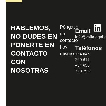
HABLEMOS,
Póngase
Email
en
NO DUDES EN
info@valialegal.
contacto
PONERTE EN
hoy
Teléfonos
CONTACTO
mismo.
+34 646
269 611
CON
+34 655
NOSOTRAS
723 298